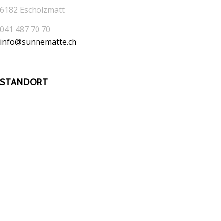
6182 Escholzmatt
041 487 70 70
info@sunnematte.ch
STANDORT